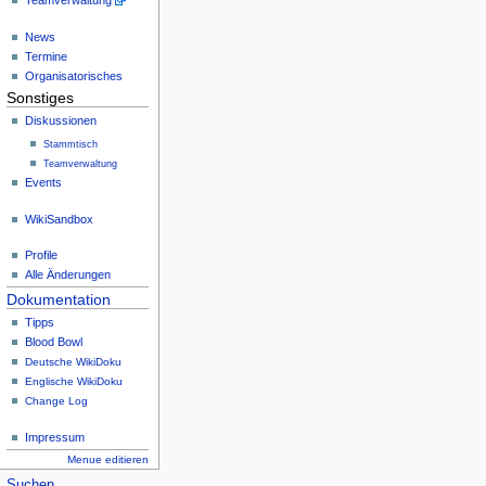
Teamverwaltung
News
Termine
Organisatorisches
Sonstiges
Diskussionen
Stammtisch
Teamverwaltung
Events
WikiSandbox
Profile
Alle Änderungen
Dokumentation
Tipps
Blood Bowl
Deutsche WikiDoku
Englische WikiDoku
Change Log
Impressum
Menue editieren
Suchen