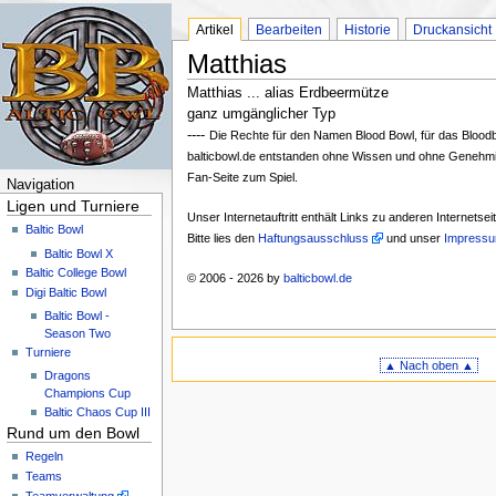
Artikel
Bearbeiten
Historie
Druckansicht
Matthias
Matthias ... alias Erdbeermütze
ganz umgänglicher Typ
----
Die Rechte für den Namen Blood Bowl, für das Bloodbo
balticbowl.de entstanden ohne Wissen und ohne Genehmi
Fan-Seite zum Spiel.
Navigation
Ligen und Turniere
Unser Internetauftritt enthält Links zu anderen Internetse
Baltic Bowl
Bitte lies den
Haftungsausschluss
und unser
Impress
Baltic Bowl X
Baltic College Bowl
© 2006 - 2026 by
balticbowl.de
Digi Baltic Bowl
Baltic Bowl -
Season Two
Turniere
▲ Nach oben ▲
Dragons
Champions Cup
Baltic Chaos Cup III
Rund um den Bowl
Regeln
Teams