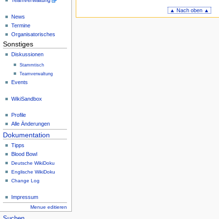
Teamverwaltung
▲ Nach oben ▲
News
Termine
Organisatorisches
Sonstiges
Diskussionen
Stammtisch
Teamverwaltung
Events
WikiSandbox
Profile
Alle Änderungen
Dokumentation
Tipps
Blood Bowl
Deutsche WikiDoku
Englische WikiDoku
Change Log
Impressum
Menue editieren
Suchen