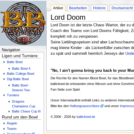
Artikel
Bearbeiten
Historie
Druckansicht
Lord Doom
Lord Doom ist der letzte Chaos Warrior, der zu 
Coach des Teams von Lord Dooms Fähigkeit, Ze
komplett roh zu verspeisen.
Seine Lieblingsspeisen sind aber Lachsschaums
mag kleine Kinder - als Lückenfüller zwischen 
Navigation
zu spät und sammelt heimlich Jerseys der
Unde
Ligen und Turniere
Baltic Bowl
Baltic Bowl X
"No, I ain't gonna bring you back to your M
Baltic College Bowl
Die Rechte für den Namen Blood Bowl, für das Bloodbowl-Z
Digi Baltic Bowl
balticbowl.de entstanden ohne Wissen und ohne Genehmi
Baltic Bowl -
Fan-Seite zum Spiel.
Season Two
Turniere
Unser Internetauftritt enthält Links zu anderen Internetse
Dragons
Bitte lies den
Haftungsausschluss
und unser
Impress
Champions Cup
Baltic Chaos Cup III
Rund um den Bowl
© 2006 - 2026 by
balticbowl.de
Regeln
Teams