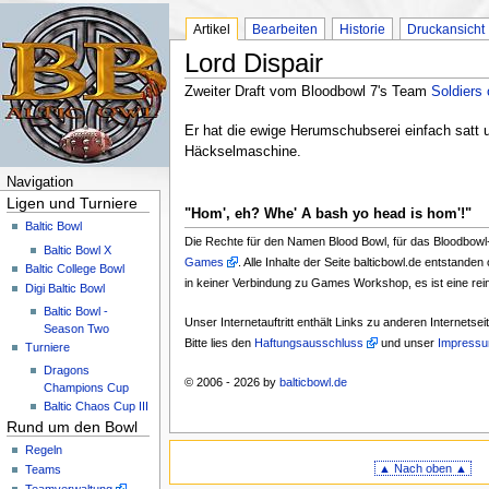
Artikel
Bearbeiten
Historie
Druckansicht
Lord Dispair
Zweiter Draft vom Bloodbowl 7's Team
Soldiers
Er hat die ewige Herumschubserei einfach satt 
Häckselmaschine.
Navigation
Ligen und Turniere
"Hom', eh? Whe' A bash yo head is hom'!"
Baltic Bowl
Die Rechte für den Namen Blood Bowl, für das Bloodbowl-Z
Baltic Bowl X
Games
. Alle Inhalte der Seite balticbowl.de entsta
Baltic College Bowl
in keiner Verbindung zu Games Workshop, es ist eine rei
Digi Baltic Bowl
Baltic Bowl -
Unser Internetauftritt enthält Links zu anderen Internetse
Season Two
Bitte lies den
Haftungsausschluss
und unser
Impress
Turniere
Dragons
© 2006 - 2026 by
balticbowl.de
Champions Cup
Baltic Chaos Cup III
Rund um den Bowl
Regeln
▲ Nach oben ▲
Teams