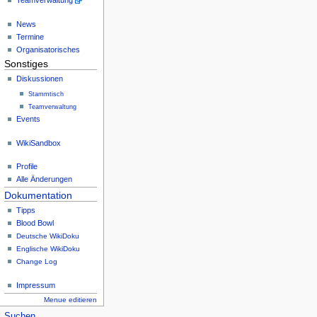
Teamverwaltung
News
Termine
Organisatorisches
Sonstiges
Diskussionen
Stammtisch
Teamverwaltung
Events
WikiSandbox
Profile
Alle Änderungen
Dokumentation
Tipps
Blood Bowl
Deutsche WikiDoku
Englische WikiDoku
Change Log
Impressum
Menue editieren
Suchen